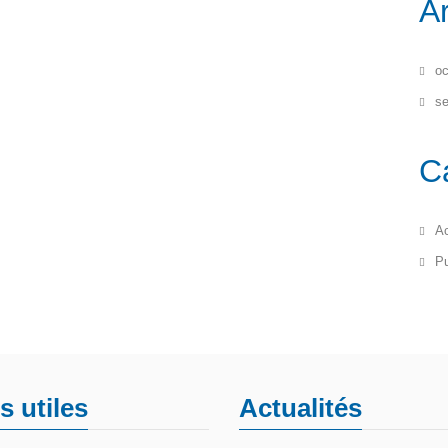
A
oc
s
C
Ac
Pu
s utiles
Actualités