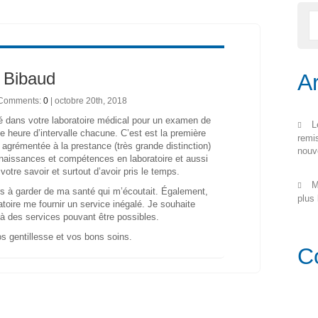
 Bibaud
Ar
| Comments:
0
| octobre 20th, 2018
é dans votre laboratoire médical pour un examen de
L
e heure d’intervalle chacune. C’est est la première
remi
 agrémentée à la prestance (très grande distinction)
nouv
nnaissances et compétences en laboratoire et aussi
otre savoir et surtout d’avoir pris le temps.
M
rs à garder de ma santé qui m’écoutait. Également,
plus
toire me fournir un service inégalé. Je souhaite
à des services pouvant être possibles.
s gentillesse et vos bons soins.
C