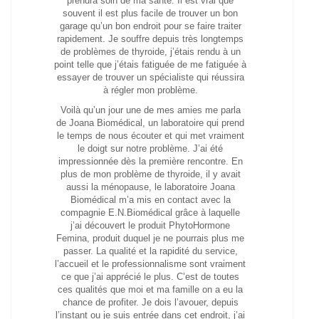
prendra soin de ma santé. Il est vrai que
souvent il est plus facile de trouver un bon
garage qu’un bon endroit pour se faire traiter
rapidement. Je souffre depuis très longtemps
de problèmes de thyroide, j’étais rendu à un
point telle que j’étais fatiguée de me fatiguée à
essayer de trouver un spécialiste qui réussira
à régler mon problème.
Voilà qu’un jour une de mes amies me parla
de Joana Biomédical, un laboratoire qui prend
le temps de nous écouter et qui met vraiment
le doigt sur notre problème. J’ai été
impressionnée dès la première rencontre. En
plus de mon problème de thyroide, il y avait
aussi la ménopause, le laboratoire Joana
Biomédical m’a mis en contact avec la
compagnie E.N.Biomédical grâce à laquelle
j’ai découvert le produit PhytoHormone
Femina, produit duquel je ne pourrais plus me
passer. La qualité et la rapidité du service,
l’accueil et le professionnalisme sont vraiment
ce que j’ai apprécié le plus. C’est de toutes
ces qualités que moi et ma famille on a eu la
chance de profiter. Je dois l’avouer, depuis
l’instant ou je suis entrée dans cet endroit, j’ai